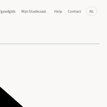
fgoedgids
Mijn Studiezaal
Help
Contact
NL