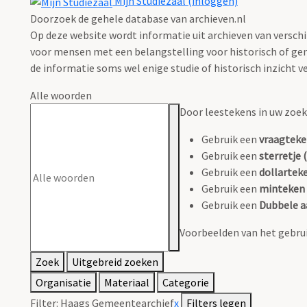
Mijn Studiezaal (inloggen)
Doorzoek de gehele database van archieven.nl
Op deze website wordt informatie uit archieven van verschi
voor mensen met een belangstelling voor historisch of gen
de informatie soms wel enige studie of historisch inzicht ve
Alle woorden
Door leestekens in uw zoeko
Gebruik een
vraagteke
Gebruik een
sterretje (
Gebruik een
dollarteke
Gebruik een
minteken 
Gebruik een
Dubbele a
Voorbeelden van het gebrui
Zoek
Uitgebreid zoeken
Organisatie
Materiaal
Categorie
Filter:
Haags Gemeentearchief
x
Filters legen