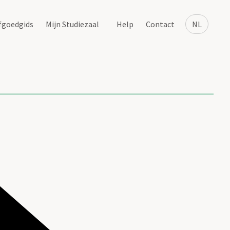
fgoedgids
Mijn Studiezaal
Help
Contact
NL