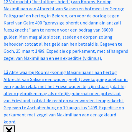
12
Volmacht ("bestallings brieff") van Rooms-Koning
Maximiliaan aan Albrecht van Saksen en hofmeester George
Paltsgraaf en hertog in Beieren, om voor de oorlog tegen
Karel van Gelre 400 "geraysige pherdt und dann ain antzall
fueszknecht" aan te nemen voor een bedrag van 36000
gulden. Men mag alle sloten, steden en dorpen zolang
behouden totdat al het geld aan hen betaald is. Gegeven te
Goch, 25 maart 1499. Expeditie op perkament, met afhangend
zegel van Maximiliaan en een expeditie (vidimus).
13
Akte waarbij Rooms-Koning Maximiliaan I aan hertog
Albrecht van Saksen een wapen geeft (tweekoppige adelaar in
een gouden vlak, met het Friese wapen bij zijn staart), dat hij
alleen gebruiken mag als erfelijk gubernator en potestaat
van Friesland, totdat de rechten weer worden teruggekocht.
Gegeven te Aschaffenburg op 19 augustus 1499. Expeditie op
perkament met zegel van Maximiliaan aan een gekleurd
koord.