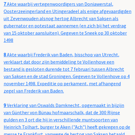
7
Akte waarbij vertegenwoordigers van Doniawerstal,
Oosterzeeïngerland en Utingeradeel als enige afgevaardigden
uit Zevenwouden alsnog hertog Albrecht van Saksen als
gubernator en potestaat aannemen (en zich bij het verdrag
van 15 oktober aansluiten). Gegeven te Sneek op 30 oktober
1498
8
Akte waarbij Frederik van Baden, bisschop van Utrecht,
verklaart dat door zijn bemiddeling te Vollenhove een
bestand is gesloten durende tot 7 februari tussen Albrecht
van Saksen en de stad Groningen. Gegeven te Vollenhove op 4
november 1498. Expeditie op perkament, met afhangend
zegel van Frederik van Baden.
9
Verklaring van Oswalds Damknecht, opgemaakt in bijzijn
van Günther von Bünau hofmaarschalk, dat de 300 Rijnse
gulden en 3 ort die hij in verschillende muntsoorten van
Heinrich Tolhart, burger te Aken ("Ach") heeft gekregen op de
messe te Frankfurt, vanwege de hertog van Saksen betaald