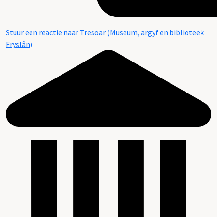
Stuur een reactie naar Tresoar (Museum, argyf en biblioteek
Fryslân)