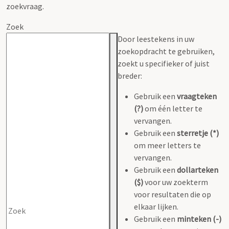
zoekvraag.
Zoek
Door leestekens in uw
zoekopdracht te gebruiken,
zoekt u specifieker of juist
breder:
Gebruik een
vraagteken
(?)
om één letter te
vervangen.
Gebruik een
sterretje (*)
om meer letters te
vervangen.
Gebruik een
dollarteken
($)
voor uw zoekterm
voor resultaten die op
elkaar lijken.
Gebruik een
minteken (-)