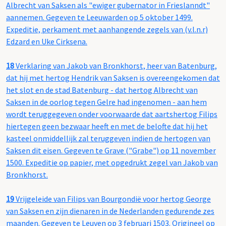
Albrecht van Saksen als "ewiger gubernator in Frieslanndt"
aannemen. Gegeven te Leeuwarden op 5 oktober 1499.
Expeditie, perkament met aanhangende zegels van (v.l.n.r)
Edzard en Uke Cirksena.
18
Verklaring van Jakob van Bronkhorst, heer van Batenburg,
dat hij met hertog Hendrik van Saksen is overeengekomen dat
het slot en de stad Batenburg - dat hertog Albrecht van
Saksen in de oorlog tegen Gelre had ingenomen - aan hem
wordt teruggegeven onder voorwaarde dat aartshertog Filips
hiertegen geen bezwaar heeft en met de belofte dat hij het
kasteel onmiddellijk zal teruggeven indien de hertogen van
Saksen dit eisen. Gegeven te Grave ("Grabe") op 11 november
1500. Expeditie op papier, met opgedrukt zegel van Jakob van
Bronkhorst.
19
Vrijgeleide van Filips van Bourgondië voor hertog George
van Saksen en zijn dienaren in de Nederlanden gedurende zes
maanden. Gegeven te Leuven op 3 februari 1503. Origineel op