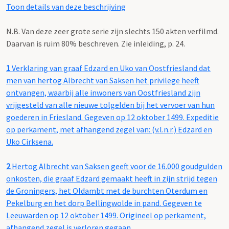
Toon details van deze beschrijving
N.B. Van deze zeer grote serie zijn slechts 150 akten verfilmd.
Daarvan is ruim 80% beschreven. Zie inleiding, p. 24.
1
Verklaring van graaf Edzard en Uko van Oostfriesland dat
men van hertog Albrecht van Saksen het privilege heeft
ontvangen, waarbij alle inwoners van Oostfriesland zijn
vrijgesteld van alle nieuwe tolgelden bij het vervoer van hun
goederen in Friesland. Gegeven op 12 oktober 1499. Expeditie
op perkament, met afhangend zegel van: (v.l.n.r.) Edzard en
Uko Cirksena.
2
Hertog Albrecht van Saksen geeft voor de 16.000 goudgulden
onkosten, die graaf Edzard gemaakt heeft in zijn strijd tegen
de Groningers, het Oldambt met de burchten Oterdum en
Pekelburg en het dorp Bellingwolde in pand. Gegeven te
Leeuwarden op 12 oktober 1499. Origineel op perkament,
afhangend zegel is verloren gegaan.