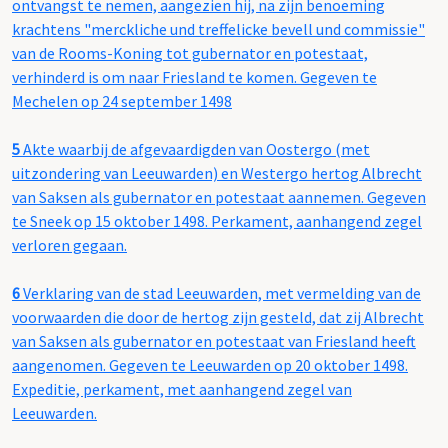
ontvangst te nemen, aangezien hij, na zijn benoeming
krachtens "merckliche und treffelicke bevell und commissie"
van de Rooms-Koning tot gubernator en potestaat,
verhinderd is om naar Friesland te komen. Gegeven te
Mechelen op 24 september 1498
5
Akte waarbij de afgevaardigden van Oostergo (met
uitzondering van Leeuwarden) en Westergo hertog Albrecht
van Saksen als gubernator en potestaat aannemen. Gegeven
te Sneek op 15 oktober 1498. Perkament, aanhangend zegel
verloren gegaan.
6
Verklaring van de stad Leeuwarden, met vermelding van de
voorwaarden die door de hertog zijn gesteld, dat zij Albrecht
van Saksen als gubernator en potestaat van Friesland heeft
aangenomen. Gegeven te Leeuwarden op 20 oktober 1498.
Expeditie, perkament, met aanhangend zegel van
Leeuwarden.