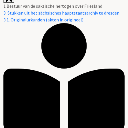
1 Bestuur van de saksische hertogen over Friesland
3. Stukken uit het sächsisches hauptstaatsarchiv te dresden
3.1. Originalurkunden (akten in origineel)