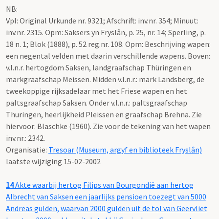
NB
:
Vpl: Original Urkunde nr. 9321; Afschrift: inv.nr. 354; Minuut:
inv.nr. 2315. Opm: Saksers yn Fryslân, p. 25, nr. 14; Sperling, p.
18 n. 1; Blok (1888), p. 52 reg.nr. 108. Opm: Beschrijving wapen:
een negental velden met daarin verschillende wapens. Boven:
v.l.n.r. hertogdom Saksen, landgraafschap Thüringen en
markgraafschap Meissen. Midden v.l.n.r.: mark Landsberg, de
tweekoppige rijksadelaar met het Friese wapen en het
paltsgraafschap Saksen. Onder v.l.n.r.: paltsgraafschap
Thuringen, heerlijkheid Pleissen en graafschap Brehna. Zie
hiervoor: Blaschke (1960). Zie voor de tekening van het wapen
inv.nr.: 2342.
Organisatie:
Tresoar (Museum, argyf en biblioteek Fryslân)
laatste wijziging 15-02-2002
14
Akte waarbij hertog Filips van Bourgondië aan hertog
Albrecht van Saksen een jaarlijks pensioen toezegt van 5000
Andreas gulden, waarvan 2000 gulden uit de tol van Geervliet