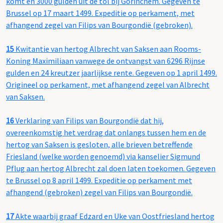
komt en 3000 gulden uit de tol bij Gorinchem. Gegeven te
Brussel op 17 maart 1499. Expeditie op perkament, met
afhangend zegel van Filips van Bourgondië (gebroken).
15
Kwitantie van hertog Albrecht van Saksen aan Rooms-
Koning Maximiliaan vanwege de ontvangst van 6296 Rijnse
gulden en 24 kreutzer jaarlijkse rente. Gegeven op 1 april 1499.
Origineel op perkament, met afhangend zegel van Albrecht
van Saksen.
16
Verklaring van Filips van Bourgondië dat hij,
overeenkomstig het verdrag dat onlangs tussen hem en de
hertog van Saksen is gesloten, alle brieven betreffende
Friesland (welke worden genoemd) via kanselier Sigmund
Pflug aan hertog Albrecht zal doen laten toekomen. Gegeven
te Brussel op 8 april 1499. Expeditie op perkament met
afhangend (gebroken) zegel van Filips van Bourgondië.
17
Akte waarbij graaf Edzard en Uke van Oostfriesland hertog