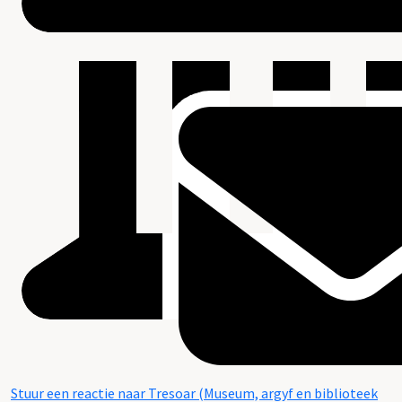
Stuur een reactie naar Tresoar (Museum, argyf en biblioteek