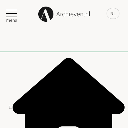
NL
menu