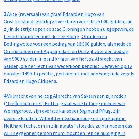
3
Akte (reversaal) van graaf Edzard en Hugo van
Oostfriesland, waarbij zij verklaren voor de 25.000 gulden, die
zij in de strijd tegen de stad Groningen hebben uitgegeven, de
beide Oldambten met de Pekelburg, Oterdum en
Bellingwolde voor een bedrag van 16.000 gulden, alsmede de
Ommelanden met Appingedam en Delfzijl voor een bedrag
van 9000 gulden in pand krijgen van hertog Albrecht van
Saksen, die het recht van wederkoop behoudt. Gegeven op 12
oktober 1499. Expeditie, perkament met aanhangende zegels
Edzard en Hugo Cirksena.
4
Volmacht van hertog Albrecht van Saksen aan zijn raden
("treffenlich rete") Botho, graaf van Stolberg en heer van
Wernigerode, zijn overste kanselier Sigmund Pflug, zijn
overste kapitein Wilbold von Schaumburg en zijn kapitein
Neithard Fuchs, om in zijn plaats "alles das zu hanndelen das
wir in eygenner person thum mochten" en de huldiging in