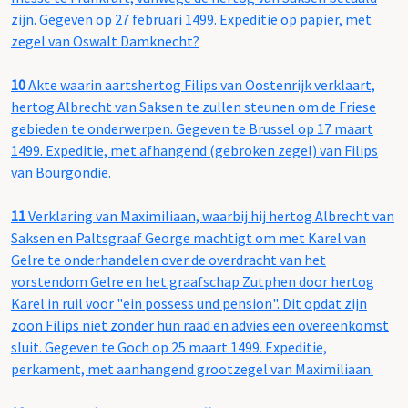
zijn. Gegeven op 27 februari 1499. Expeditie op papier, met
zegel van Oswalt Damknecht?
10
Akte waarin aartshertog Filips van Oostenrijk verklaart,
hertog Albrecht van Saksen te zullen steunen om de Friese
gebieden te onderwerpen. Gegeven te Brussel op 17 maart
1499. Expeditie, met afhangend (gebroken zegel) van Filips
van Bourgondië.
11
Verklaring van Maximiliaan, waarbij hij hertog Albrecht van
Saksen en Paltsgraaf George machtigt om met Karel van
Gelre te onderhandelen over de overdracht van het
vorstendom Gelre en het graafschap Zutphen door hertog
Karel in ruil voor "ein possess und pension". Dit opdat zijn
zoon Filips niet zonder hun raad en advies een overeenkomst
sluit. Gegeven te Goch op 25 maart 1499. Expeditie,
perkament, met aanhangend grootzegel van Maximiliaan.