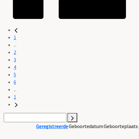
1
...
2
3
4
5
6
...
1
Geregistreerde
Geboortedatum
Geboorteplaats