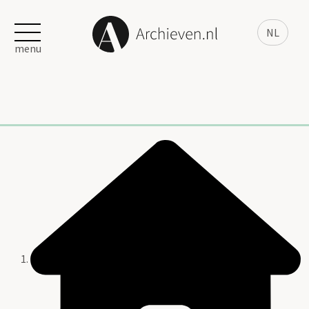
NL
menu