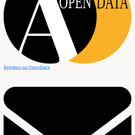
OPEN
DATA
Bekijken op OpenData