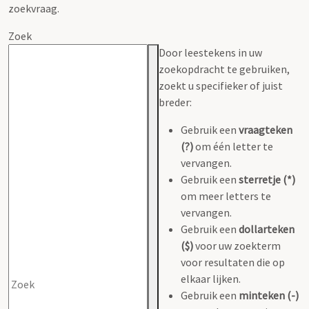
zoekvraag.
Zoek
Door leestekens in uw
zoekopdracht te gebruiken,
zoekt u specifieker of juist
breder:
Gebruik een
vraagteken
(?)
om één letter te
vervangen.
Gebruik een
sterretje (*)
om meer letters te
vervangen.
Gebruik een
dollarteken
($)
voor uw zoekterm
voor resultaten die op
elkaar lijken.
Gebruik een
minteken (-)