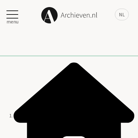
NL
menu