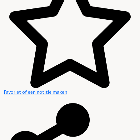
Inleiding
Inventaris
Favoriet of een notitie maken